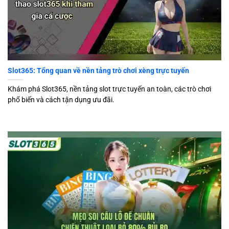
tuyệt đối.
Slot365: Tổng quan về nền tảng trò chơi xèng trực tuyến
Khám phá Slot365, nền tảng slot trực tuyến an toàn, các trò chơi
phổ biến và cách tận dụng ưu đãi.
Hệ thống vũ khí đa dạng trong game ban ca tại slot365
Các Tựa Game Bắn Cá Hấp Dẫn Nhất Tại Slot365