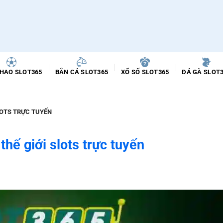
THAO SLOT365
BẮN CÁ SLOT365
XỔ SỐ SLOT365
ĐÁ GÀ SLOT
LOTS TRỰC TUYẾN
thế giới slots trực tuyến