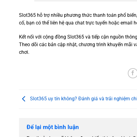
Slot365 hỗ trợ nhiều phương thức thanh toán phổ biến,
cố, bạn có thể liên hệ qua chat trực tuyến hoặc email hỗ
Kết nối với cộng đồng Slot365 và tiếp cận nguồn thông
Theo dõi các bản cập nhật, chương trình khuyến mãi và
chơi.
Slot365 uy tín không? Đánh giá và trải nghiệm chi 
Để lại một bình luận