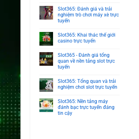
Slot365: Đánh giá và trải
nghiệm trò chơi máy xè trực
tuyến
Slot365: Khai thác thế giới
casino trực tuyến
Slot365 - Đánh giá tổng
quan về nền tảng slot trực
tuyến
Slot365: Tổng quan và trải
nghiệm chơi slot trực tuyến
Slot365: Nền tảng máy
đánh bạc trực tuyến đáng
tin cậy