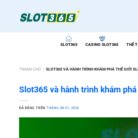
Chuyển
đến
nội
dung
SLOT365
CASINO SLOT365
THỂ 
TRANG CHỦ
|
SLOT365 VÀ HÀNH TRÌNH KHÁM PHÁ THẾ GIỚI S
Slot365 và hành trình khám phá 
ĐÃ ĐĂNG TRÊN
THÁNG 08 07, 2026