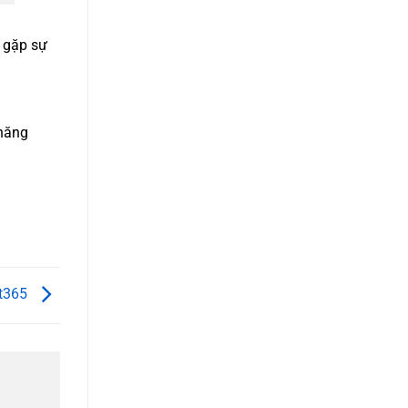
u gặp sự
 năng
ot365