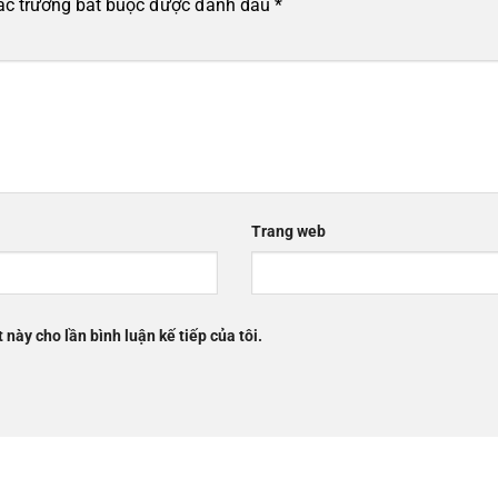
ác trường bắt buộc được đánh dấu
*
Trang web
 này cho lần bình luận kế tiếp của tôi.