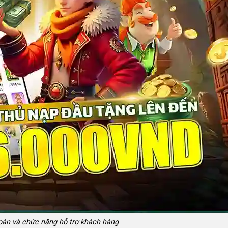
oán và chức năng hỗ trợ khách hàng