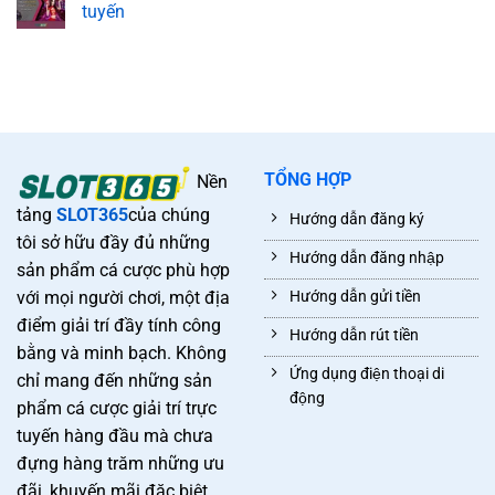
tuyến
TỔNG HỢP
Nền
tảng
SLOT365
của chúng
Hướng dẫn đăng ký
tôi sở hữu đầy đủ những
Hướng dẫn đăng nhập
sản phẩm cá cược phù hợp
với mọi người chơi, một địa
Hướng dẫn gửi tiền
điểm giải trí đầy tính công
Hướng dẫn rút tiền
bằng và minh bạch. Không
Ứng dụng điện thoại di
chỉ mang đến những sản
động
phẩm cá cược giải trí trực
tuyến hàng đầu mà chưa
đựng hàng trăm những ưu
đãi, khuyến mãi đặc biệt