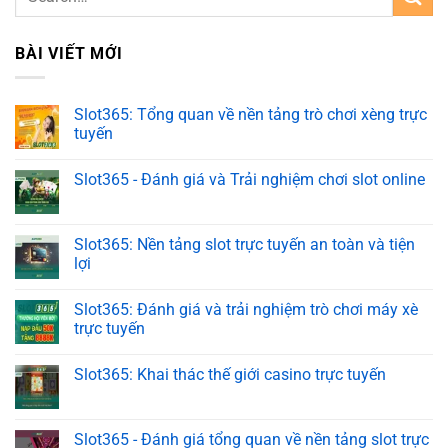
BÀI VIẾT MỚI
Slot365: Tổng quan về nền tảng trò chơi xèng trực
tuyến
Slot365 - Đánh giá và Trải nghiệm chơi slot online
Slot365: Nền tảng slot trực tuyến an toàn và tiện
lợi
Slot365: Đánh giá và trải nghiệm trò chơi máy xè
trực tuyến
Slot365: Khai thác thế giới casino trực tuyến
Slot365 - Đánh giá tổng quan về nền tảng slot trực