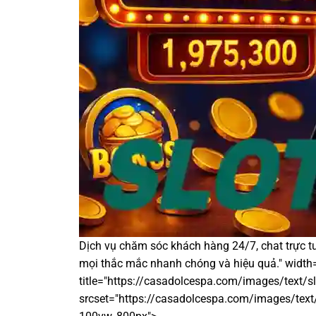
Dịch vụ chăm sóc khách hàng 24/7, chat trực tuy
mọi thắc mắc nhanh chóng và hiệu quả.
" width
title="https://casadolcespa.com/images/text/
srcset="https://casadolcespa.com/images/text