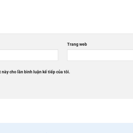
Trang web
 này cho lần bình luận kế tiếp của tôi.