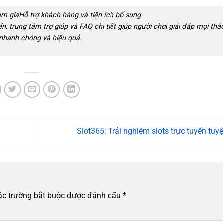
am gia
Hỗ trợ khách hàng và tiện ích bổ sung
, trung tâm trợ giúp và FAQ chi tiết giúp người chơi giải đáp mọi thắ
nhanh chóng và hiệu quả.
Slot365: Trải nghiệm slots trực tuyến tuyệ
ác trường bắt buộc được đánh dấu
*