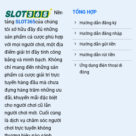
TỔNG HỢP
Nền
tảng
SLOT365
của chúng
Hướng dẫn đăng ký
tôi sở hữu đầy đủ những
Hướng dẫn đăng nhập
sản phẩm cá cược phù hợp
với mọi người chơi, một địa
Hướng dẫn gửi tiền
điểm giải trí đầy tính công
Hướng dẫn rút tiền
bằng và minh bạch. Không
Ứng dụng điện thoại di
chỉ mang đến những sản
động
phẩm cá cược giải trí trực
tuyến hàng đầu mà chưa
đựng hàng trăm những ưu
đãi, khuyến mãi đặc biệt
cho người chơi cũ lẫn
người chơi mới. Cuối cùng
là dịch vụ chăm sóc người
chơi trực tuyến không
thương hiệu nào sánh