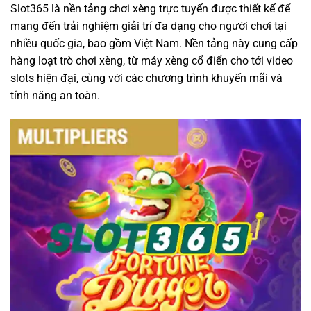
Slot365 là nền tảng chơi xèng trực tuyến được thiết kế để
mang đến trải nghiệm giải trí đa dạng cho người chơi tại
nhiều quốc gia, bao gồm Việt Nam. Nền tảng này cung cấp
hàng loạt trò chơi xèng, từ máy xèng cổ điển cho tới video
slots hiện đại, cùng với các chương trình khuyến mãi và
tính năng an toàn.