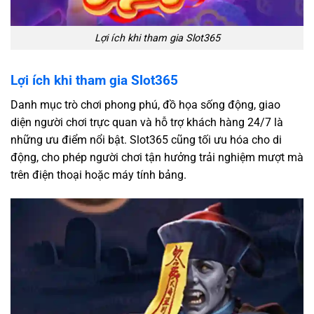
Lợi ích khi tham gia Slot365
Lợi ích khi tham gia Slot365
Danh mục trò chơi phong phú, đồ họa sống động, giao
diện người chơi trực quan và hỗ trợ khách hàng 24/7 là
những ưu điểm nổi bật. Slot365 cũng tối ưu hóa cho di
động, cho phép người chơi tận hưởng trải nghiệm mượt mà
trên điện thoại hoặc máy tính bảng.