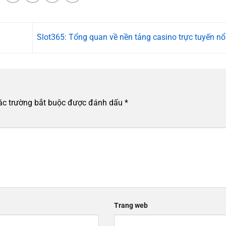
Slot365: Tổng quan về nền tảng casino trực tuyến nổ
ác trường bắt buộc được đánh dấu
*
Trang web