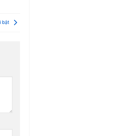
i bật