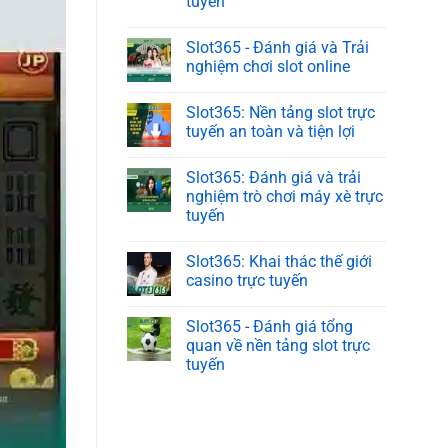
tuyến
Slot365 - Đánh giá và Trải
nghiệm chơi slot online
Slot365: Nền tảng slot trực
tuyến an toàn và tiện lợi
Slot365: Đánh giá và trải
nghiệm trò chơi máy xè trực
tuyến
Slot365: Khai thác thế giới
casino trực tuyến
Slot365 - Đánh giá tổng
quan về nền tảng slot trực
tuyến