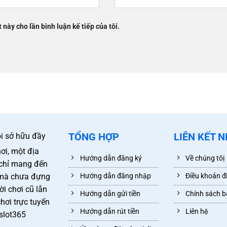
 này cho lần bình luận kế tiếp của tôi.
TỔNG HỢP
LIÊN KẾT 
i sở hữu đầy
ơi, một địa
Hướng dẫn đăng ký
Về chúng tôị
 chỉ mang đến
Hướng dẫn đăng nhập
Điều khoản điê
u mà chưa đựng
i chơi cũ lẫn
Hướng dẫn gửi tiền
Chính sách ba
hơi trực tuyến
Hướng dẫn rút tiền
Liên hệ̣
slot365