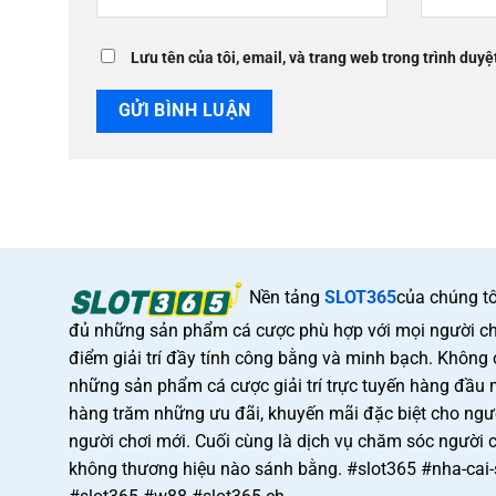
Lưu tên của tôi, email, và trang web trong trình duyệt
Nền tảng
SLOT365
của chúng tô
đủ những sản phẩm cá cược phù hợp với mọi người ch
điểm giải trí đầy tính công bằng và minh bạch. Không
những sản phẩm cá cược giải trí trực tuyến hàng đầ
hàng trăm những ưu đãi, khuyến mãi đặc biệt cho ngườ
người chơi mới. Cuối cùng là dịch vụ chăm sóc người c
không thương hiệu nào sánh bằng. #slot365 #nha-cai-