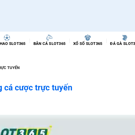
THAO SLOT365
BẮN CÁ SLOT365
XỔ SỐ SLOT365
ĐÁ GÀ SLOT
RỰC TUYẾN
g cá cược trực tuyến