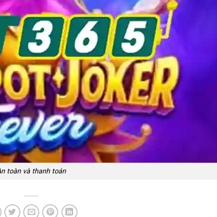
n toàn và thanh toán