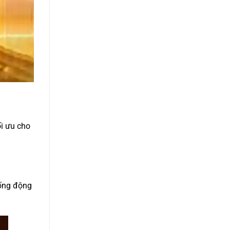
ối ưu cho
sống động