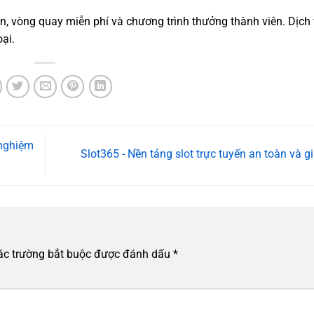
n, vòng quay miễn phí và chương trình thưởng thành viên. Dịc
ại.
i nghiệm
Slot365 - Nền tảng slot trực tuyến an toàn và gi
ác trường bắt buộc được đánh dấu
*