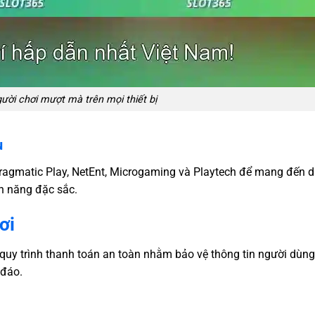
ười chơi mượt mà trên mọi thiết bị
u
Pragmatic Play, NetEnt, Microgaming và Playtech để mang đến
nh năng đặc sắc.
ơi
y trình thanh toán an toàn nhằm bảo vệ thông tin người dùng
 đáo.