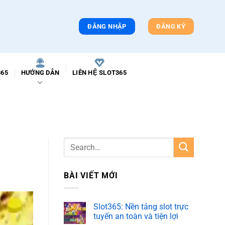
ĐĂNG NHẬP
ĐĂNG KÝ
365
HƯỚNG DẪN
LIÊN HỆ SLOT365
BÀI VIẾT MỚI
Slot365: Nền tảng slot trực
tuyến an toàn và tiện lợi