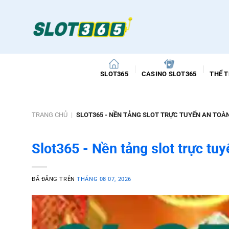
Chuyển
đến
nội
dung
SLOT365
CASINO SLOT365
THỂ 
TRANG CHỦ
|
SLOT365 - NỀN TẢNG SLOT TRỰC TUYẾN AN TOÀ
Slot365 - Nền tảng slot trực tuy
ĐÃ ĐĂNG TRÊN
THÁNG 08 07, 2026