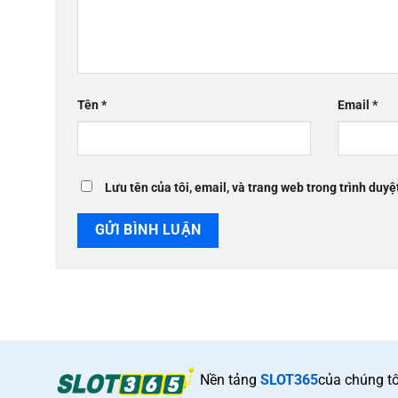
Tên
*
Email
*
Lưu tên của tôi, email, và trang web trong trình duyệt
Nền tảng
SLOT365
của chúng tô