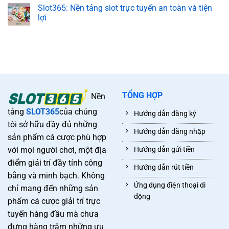
Slot365: Nền tảng slot trực tuyến an toàn và tiện
lợi
TỔNG HỢP
Nền
tảng
SLOT365
của chúng
Hướng dẫn đăng ký
tôi sở hữu đầy đủ những
Hướng dẫn đăng nhập
sản phẩm cá cược phù hợp
với mọi người chơi, một địa
Hướng dẫn gửi tiền
điểm giải trí đầy tính công
Hướng dẫn rút tiền
bằng và minh bạch. Không
Ứng dụng điện thoại di
chỉ mang đến những sản
động
phẩm cá cược giải trí trực
tuyến hàng đầu mà chưa
đựng hàng trăm những ưu