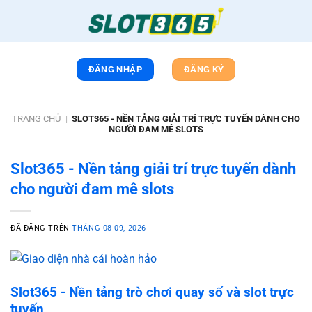
Chuyển
đến
nội
dung
ĐĂNG NHẬP
ĐĂNG KÝ
TRANG CHỦ
|
SLOT365 - NỀN TẢNG GIẢI TRÍ TRỰC TUYẾN DÀNH CHO
NGƯỜI ĐAM MÊ SLOTS
Slot365 - Nền tảng giải trí trực tuyến dành
cho người đam mê slots
ĐÃ ĐĂNG TRÊN
THÁNG 08 09, 2026
Slot365 - Nền tảng trò chơi quay số và slot trực
tuyến