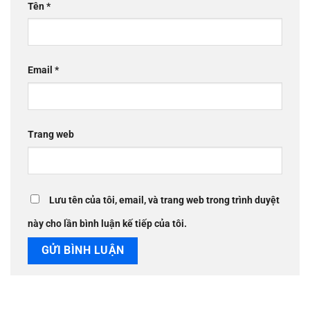
Tên
*
Email
*
Trang web
Lưu tên của tôi, email, và trang web trong trình duyệt
này cho lần bình luận kế tiếp của tôi.