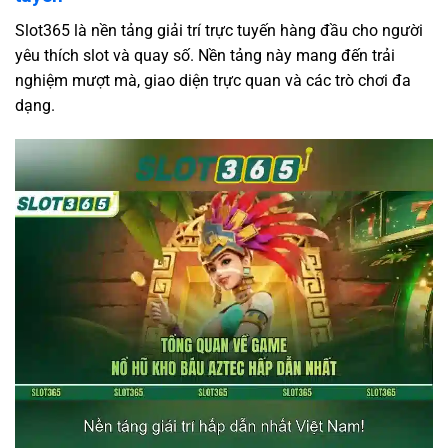
Slot365 là nền tảng giải trí trực tuyến hàng đầu cho người
yêu thích slot và quay số. Nền tảng này mang đến trải
nghiệm mượt mà, giao diện trực quan và các trò chơi đa
dạng.