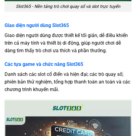
Slot365 - Nền tảng trò chơi quay số và slot trực tuyến
Giao diện người dùng Slot365
Giao diện người dùng được thiết kế tối giản, dễ điều khiển
trên cả máy tính và thiết bị di động, giúp người chơi dễ
dàng tìm thấy trò chơi ưa thích và phần thưởng.
Các tựa game và chức năng Slot365
Danh sách các slot cổ điển và hiện đại; các trò quay số;
phiên bản thử nghiệm, tổng hợp thanh toán an toàn và các
chương trình khuyến mãi.