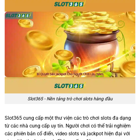
Slot365 - Nền tảng trò chơi slots hàng đầu
Slot365 cung cấp một thư viện các trò chơi slots đa dạng
từ các nhà cung cấp uy tín. Người chơi có thể trải nghiệm
các phiên bản cổ điển, video slots và jackpot hiện đại với