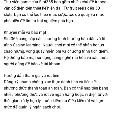
Thư viện game của Slot365 bao gồm nhiều chủ đề từ hoa
văn cổ điển đến thiết kế hiện đại. Từ fruit reels đến 3D
slots, bạn có thể lọc theo mức cược, tốc độ quay và mức
phổ biến để tìm ra trải nghiệm phù hợp.
Khuyến mãi và bảo mật
Slot365 cung cấp các chương trình thưởng hấp dẫn và lộ
trình Casino learning. Người chơi mới có thể nhận bonus
chào mừng, vòng quay miễn phí và chương trình tích điểm.
Hệ thống bảo mật sử dụng công nghệ mã hóa và xác thực
người dùng để bảo vệ tài khoản.
Hướng dẫn tham gia và rút tiền
Đăng ký nhanh chóng, xác thực danh tính và liên kết
phương thức thanh toán an toàn. Bạn có thể nạp tiền bằng
nhiều phương thức và rút về ngân hàng hoặc ví điện tử với
thời gian xử lý hợp lý. Luôn kiểm tra điều kiện rút và hạn
mức để quản lý ngân sách chơi.