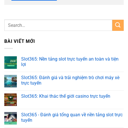
BÀI VIẾT MỚI
Slot365: Nền tảng slot trực tuyến an toàn và tiện
lợi
Slot365: Đánh giá và trải nghiệm trò chơi máy xè
trực tuyến
Slot365: Khai thác thế giới casino trực tuyến
Slot365 - Đánh giá tổng quan về nền tảng slot trực
tuyến