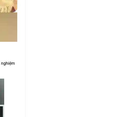
i nghiệm