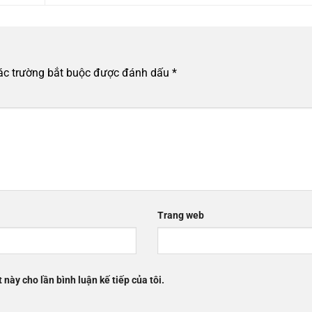
ác trường bắt buộc được đánh dấu
*
Trang web
 này cho lần bình luận kế tiếp của tôi.