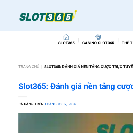
Chuyển
đến
nội
dung
SLOT365
CASINO SLOT365
THỂ 
TRANG CHỦ
|
SLOT365: ĐÁNH GIÁ NỀN TẢNG CƯỢC TRỰC TUYẾ
Slot365: Đánh giá nền tảng cược
ĐÃ ĐĂNG TRÊN
THÁNG 08 07, 2026