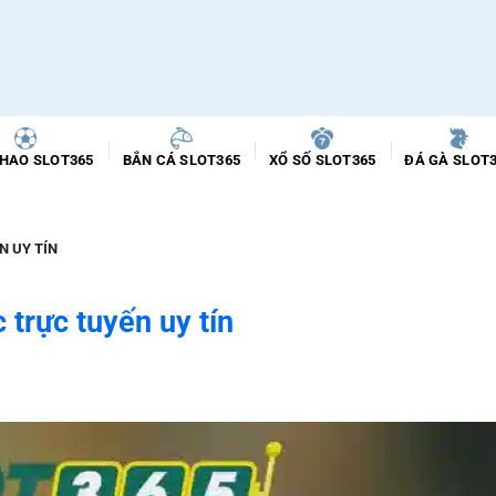
THAO SLOT365
BẮN CÁ SLOT365
XỔ SỐ SLOT365
ĐÁ GÀ SLOT
N UY TÍN
 trực tuyến uy tín