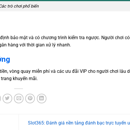
Các trò chơi phổ biến
định bảo mật và có chương trình kiểm tra ngược. Người chơi có
gân hàng với thời gian xử lý nhanh.
ởng
ền, vòng quay miễn phí và các ưu đãi VIP cho người chơi lâu d
 trang khuyến mãi.
Slot365: Đánh giá nền tảng đánh bạc trực tuyến u