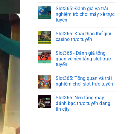
Slot365: Đánh giá và trải
nghiệm trò chơi máy xè trực
tuyến
Slot365: Khai thác thế giới
casino trực tuyến
Slot365 - Đánh giá tổng
quan về nền tảng slot trực
tuyến
Slot365: Tổng quan và trải
nghiệm chơi slot trực tuyến
Slot365: Nền tảng máy
đánh bạc trực tuyến đáng
tin cậy