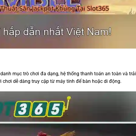
i danh mục trò chơi đa dạng, hệ thống thanh toán an toàn và trả
i chơi dễ dàng truy cập từ máy tính để bàn hoặc di động.