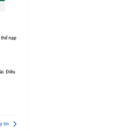
 thể nạp
ài. Điều
y tín