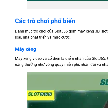
Các trò chơi phổ biến
Danh mục trò chơi của Slot365 gồm máy xèng 3D, slot vi
loại, nhà phát triển và mức cược.
Máy xèng
Máy xèng video và cổ điển là điểm nhấn của Slot365. 
năng thưởng như vòng quay miễn phí, nhân đôi và nh